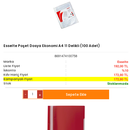
Esselte Poşet Dosya Ekonomi A4 11 Delikli (100 Adet)
8691474100758
Marka
:
Esselte
Liste Fiyat
:
192,00
TL
İskonto
:
%10
Kdv Hariç Fiyat
:
172,80
TL
Kampanyalı Fiyat
:
172,80
TL
Stok
:
Stoklarımızda
-
Sepete Ekle
+