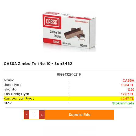
CASSA Zımba Teli No: 10 - Sarı8462
8699432946219
Marka
:
CASSA
Liste Fiyat
:
15,84
TL
İskonto
:
%20
Kdv Hariç Fiyat
:
12,67
TL
Kampanyalı Fiyat
:
12,67
TL
Stok
:
Stoklarımızda
-
Sepete Ekle
+