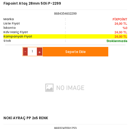
Fixpoint Ataş 28mm 50li P-2299
8684354602299
Marka
:
FİXPOİNT
Liste Fiyat
:
24,00
TL
İskonto
:
%0
Kdv Hariç Fiyat
:
24,00
TL
Kampanyalı Fiyat
:
24,00
TL
Stok
:
Stoklarımızda
-
Sepete Ekle
+
NOKİ AYRAÇ PP 2x5 RENK
8693245591253