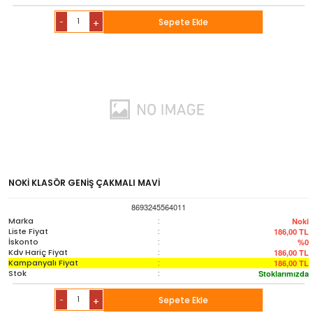
-
Sepete Ekle
+
NOKİ KLASÖR GENİŞ ÇAKMALI MAVİ
8693245564011
Marka
:
Noki
Liste Fiyat
:
186,00
TL
İskonto
:
%0
Kdv Hariç Fiyat
:
186,00
TL
Kampanyalı Fiyat
:
186,00
TL
Stok
:
Stoklarımızda
-
Sepete Ekle
+