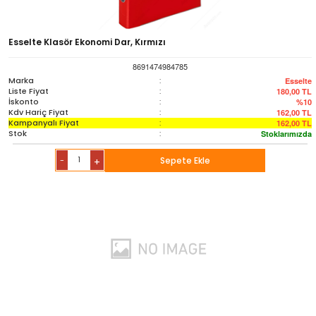
Esselte Klasör Ekonomi Dar, Kırmızı
8691474984785
Marka
:
Esselte
Liste Fiyat
:
180,00
TL
İskonto
:
%10
Kdv Hariç Fiyat
:
162,00
TL
Kampanyalı Fiyat
:
162,00
TL
Stok
:
Stoklarımızda
-
Sepete Ekle
+