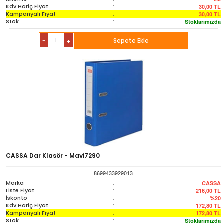
Kdv Hariç Fiyat
:
30,00
TL
Kampanyalı Fiyat
:
30,00
TL
Stok
:
Stoklarımızda
-
Sepete Ekle
+
CASSA Dar Klasör - Mavi7290
8699433929013
Marka
:
CASSA
Liste Fiyat
:
216,00
TL
İskonto
:
%20
Kdv Hariç Fiyat
:
172,80
TL
Kampanyalı Fiyat
:
172,80
TL
Stok
:
Stoklarımızda