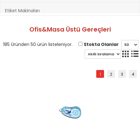
Etiket Makinaları
Hazırlık Kitapları
Ofis&Masa Üstü Gereçleri
Hobi ve Sanatsal Malzemeler
Stokta Olanlar
185 Üründen 50 ürün listeleniyor.
Kağıt Ürünleri
1
2
3
4
Kırtasiye Ürünleri
Kültür Kitapları
Oyuncak & Spor Gereçleri
Oyunlar