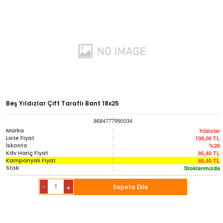
Beş Yıldızlar Çift Taraflı Bant 18x25
8684777990034
Marka
:
Yıldızlar
Liste Fiyat
:
108,00
TL
İskonto
:
%20
Kdv Hariç Fiyat
:
86,40
TL
Kampanyalı Fiyat
:
86,40
TL
Stok
:
Stoklarımızda
-
Sepete Ekle
+