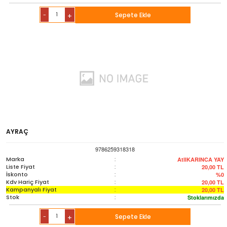
-
Sepete Ekle
+
AYRAÇ
9786259318318
Marka
:
AtlIKARINCA YAY
Liste Fiyat
:
20,00
TL
İskonto
:
%0
Kdv Hariç Fiyat
:
20,00
TL
Kampanyalı Fiyat
:
20,00
TL
Stok
:
Stoklarımızda
-
Sepete Ekle
+