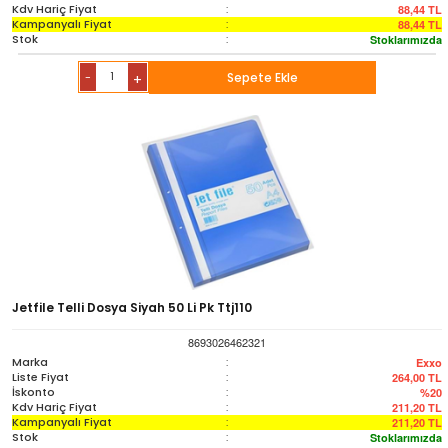
Kdv Hariç Fiyat
:
88,44
TL
Kampanyalı Fiyat
:
88,44
TL
Stok
:
Stoklarımızda
-
Sepete Ekle
+
Jetfile Telli Dosya Siyah 50 Li Pk Ttj110
8693026462321
Marka
:
Exxo
Liste Fiyat
:
264,00
TL
İskonto
:
%20
Kdv Hariç Fiyat
:
211,20
TL
Kampanyalı Fiyat
:
211,20
TL
Stok
:
Stoklarımızda