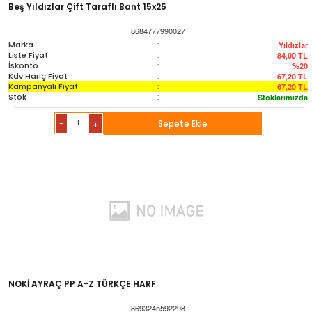
Beş Yıldızlar Çift Taraflı Bant 15x25
8684777990027
Marka
:
Yıldızlar
Liste Fiyat
:
84,00
TL
İskonto
:
%20
Kdv Hariç Fiyat
:
67,20
TL
Kampanyalı Fiyat
:
67,20
TL
Stok
:
Stoklarımızda
-
Sepete Ekle
+
NOKİ AYRAÇ PP A-Z TÜRKÇE HARF
8693245592298