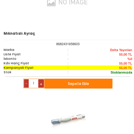
Mıknatıslı Ayraç
8682431658603
Marka
:
Delta Yayınları
Liste Fiyat
:
55,00
TL
İskonto
:
%0
Kdv Hariç Fiyat
:
55,00
TL
Kampanyalı Fiyat
:
55,00
TL
Stok
:
Stoklarımızda
-
Sepete Ekle
+