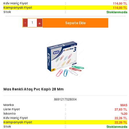
Kdv Hariç Fiyat
:
114,00
TL
Kampanyalı Fiyat
:
114,00
TL
Stok
:
Stoklarımızda
-
Sepete Ekle
+
Mas Renkli Ataş Pvc Kaplı 28 Mm
8691217028004
Marka
:
MAS
Liste Fiyat
:
27,83
TL
İskonto
:
%20
Kdv Hariç Fiyat
:
22,26
TL
Kampanyalı Fiyat
:
22,26
TL
Stok
:
Stoklarımızda