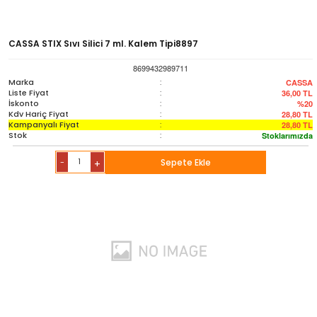
CASSA STIX Sıvı Silici 7 ml. Kalem Tipi8897
8699432989711
Marka
:
CASSA
Liste Fiyat
:
36,00
TL
İskonto
:
%20
Kdv Hariç Fiyat
:
28,80
TL
Kampanyalı Fiyat
:
28,80
TL
Stok
:
Stoklarımızda
-
Sepete Ekle
+