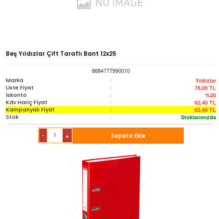
Beş Yıldızlar Çift Taraflı Bant 12x25
8684777990010
Marka
:
Yıldızlar
Liste Fiyat
:
78,00
TL
İskonto
:
%20
Kdv Hariç Fiyat
:
62,40
TL
Kampanyalı Fiyat
:
62,40
TL
Stok
:
Stoklarımızda
-
Sepete Ekle
+