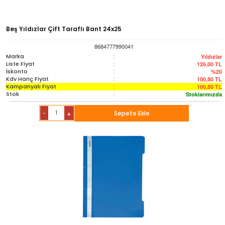
Beş Yıldızlar Çift Taraflı Bant 24x25
8684777990041
Marka
:
Yıldızlar
Liste Fiyat
:
126,00
TL
İskonto
:
%20
Kdv Hariç Fiyat
:
100,80
TL
Kampanyalı Fiyat
:
100,80
TL
Stok
:
Stoklarımızda
-
Sepete Ekle
+