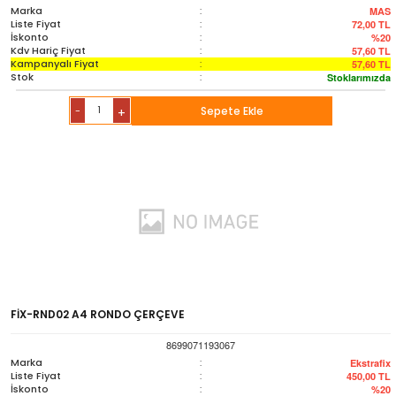
Marka
:
MAS
Liste Fiyat
:
72,00
TL
İskonto
:
%20
Kdv Hariç Fiyat
:
57,60
TL
Kampanyalı Fiyat
:
57,60
TL
Stok
:
Stoklarımızda
-
Sepete Ekle
+
FİX-RND02 A4 RONDO ÇERÇEVE
8699071193067
Marka
:
Ekstrafix
Liste Fiyat
:
450,00
TL
İskonto
:
%20