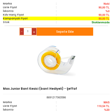
Marka
:
Noki
Liste Fiyat
:
90,00
TL
İskonto
:
%0
Kdv Hariç Fiyat
:
90,00
TL
Kampanyalı Fiyat
:
90,00
TL
Stok
:
Stoklarımızda
-
Sepete Ekle
+
Mas Junior Bant Kesici (bant Hediyeli) - Şeffaf
8691217063586
Marka
:
MAS
Liste Fiyat
:
110,54
TL
İskonto
:
%20