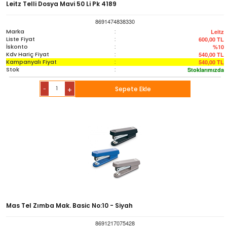
Leitz Telli Dosya Mavi 50 Li Pk 4189
8691474838330
Marka
:
Leitz
Liste Fiyat
:
600,00
TL
İskonto
:
%10
Kdv Hariç Fiyat
:
540,00
TL
Kampanyalı Fiyat
:
540,00
TL
Stok
:
Stoklarımızda
-
Sepete Ekle
+
Mas Tel Zımba Mak. Basic No:10 - Siyah
8691217075428