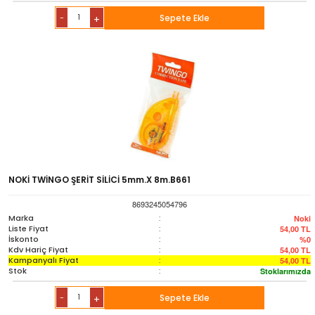
-
Sepete Ekle
+
NOKİ TWİNGO ŞERİT SİLİCİ 5mm.X 8m.B661
8693245054796
Marka
:
Noki
Liste Fiyat
:
54,00
TL
İskonto
:
%0
Kdv Hariç Fiyat
:
54,00
TL
Kampanyalı Fiyat
:
54,00
TL
Stok
:
Stoklarımızda
-
Sepete Ekle
+