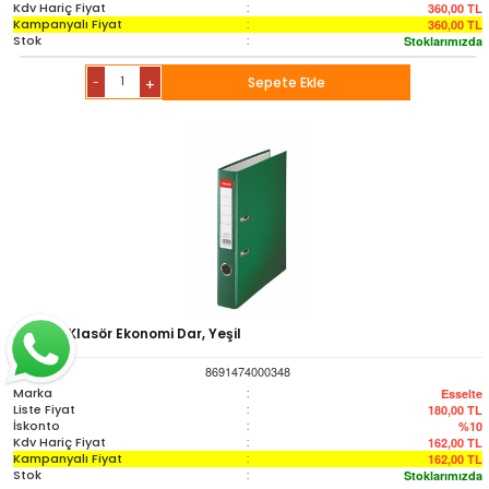
Kdv Hariç Fiyat
:
360,00
TL
Kampanyalı Fiyat
:
360,00
TL
Stok
:
Stoklarımızda
-
Sepete Ekle
+
Esselte Klasör Ekonomi Dar, Yeşil
8691474000348
Marka
:
Esselte
Liste Fiyat
:
180,00
TL
İskonto
:
%10
Kdv Hariç Fiyat
:
162,00
TL
Kampanyalı Fiyat
:
162,00
TL
Stok
:
Stoklarımızda