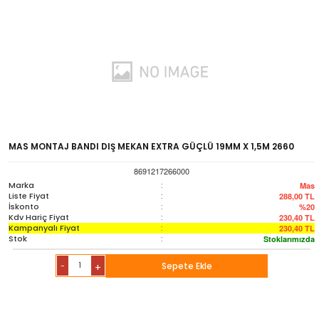
MAS MONTAJ BANDI DIŞ MEKAN EXTRA GÜÇLÜ 19MM X 1,5M 2660
8691217266000
Marka
:
Mas
Liste Fiyat
:
288,00
TL
İskonto
:
%20
Kdv Hariç Fiyat
:
230,40
TL
Kampanyalı Fiyat
:
230,40
TL
Stok
:
Stoklarımızda
-
Sepete Ekle
+