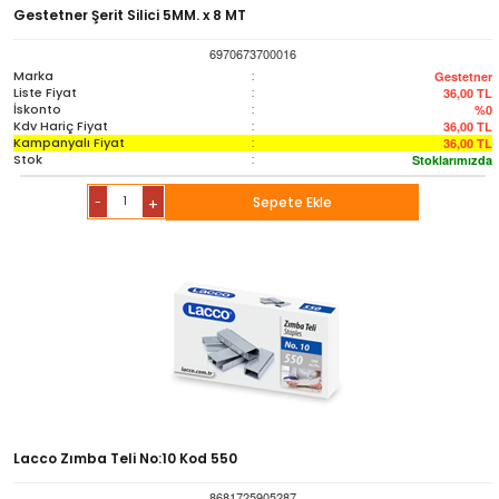
Sözlük-Atlas
Gestetner Şerit Silici 5MM. x 8 MT
6970673700016
Yardımcı Kaynak Kitaplar
Marka
:
Gestetner
Liste Fiyat
:
36,00
TL
İskonto
:
%0
Kdv Hariç Fiyat
:
36,00
TL
Ambalaj Ürünleri
Kampanyalı Fiyat
:
36,00
TL
Stok
:
Stoklarımızda
-
Sepete Ekle
+
Lacco Zımba Teli No:10 Kod 550
8681725905287