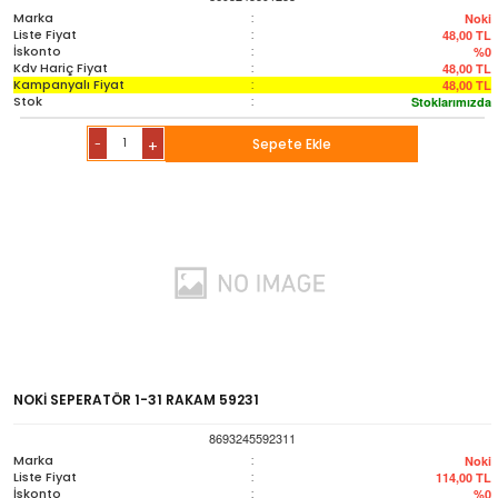
Marka
:
Noki
Liste Fiyat
:
48,00
TL
İskonto
:
%0
Kdv Hariç Fiyat
:
48,00
TL
Kampanyalı Fiyat
:
48,00
TL
Stok
:
Stoklarımızda
-
Sepete Ekle
+
NOKİ SEPERATÖR 1-31 RAKAM 59231
8693245592311
Marka
:
Noki
Liste Fiyat
:
114,00
TL
İskonto
:
%0