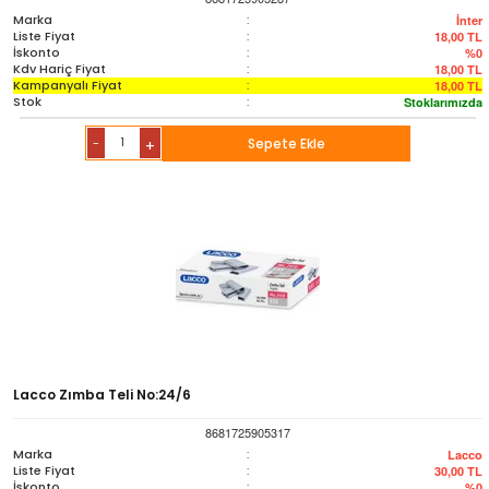
Marka
:
İnter
Liste Fiyat
:
18,00
TL
İskonto
:
%0
Kdv Hariç Fiyat
:
18,00
TL
Kampanyalı Fiyat
:
18,00
TL
Stok
:
Stoklarımızda
-
Sepete Ekle
+
Lacco Zımba Teli No:24/6
8681725905317
Marka
:
Lacco
Liste Fiyat
:
30,00
TL
İskonto
:
%0