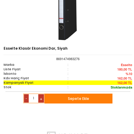
Esselte Klasör Ekonomi Dar, Siyah
8691474983276
Marka
:
Esselte
Liste Fiyat
:
180,00
TL
İskonto
:
%10
Kdv Hariç Fiyat
:
162,00
TL
Kampanyalı Fiyat
:
162,00
TL
Stok
:
Stoklarımızda
-
Sepete Ekle
+