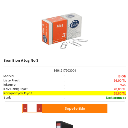
Bıon Bion Ataş No:3
8691217903004
Marka
:
BION
Liste Fiyat
:
36,00
TL
İskonto
:
%20
Kdv Hariç Fiyat
:
28,80
TL
Kampanyalı Fiyat
:
28,80
TL
Stok
:
Stoklarımızda
-
Sepete Ekle
+