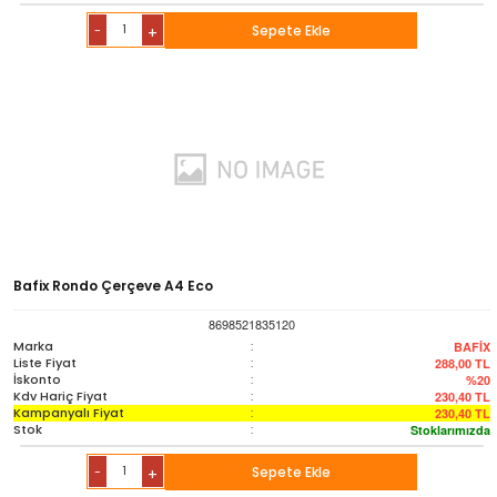
-
Sepete Ekle
+
Bafix Rondo Çerçeve A4 Eco
8698521835120
Marka
:
BAFİX
Liste Fiyat
:
288,00
TL
İskonto
:
%20
Kdv Hariç Fiyat
:
230,40
TL
Kampanyalı Fiyat
:
230,40
TL
Stok
:
Stoklarımızda
-
Sepete Ekle
+