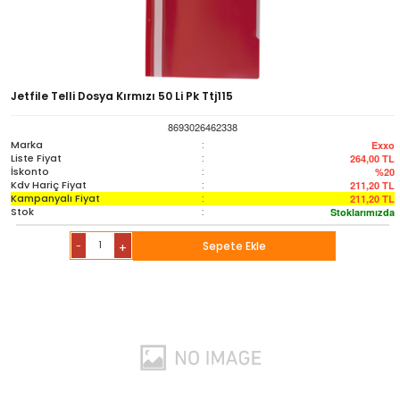
Jetfile Telli Dosya Kırmızı 50 Li Pk Ttj115
8693026462338
Marka
:
Exxo
Liste Fiyat
:
264,00
TL
İskonto
:
%20
Kdv Hariç Fiyat
:
211,20
TL
Kampanyalı Fiyat
:
211,20
TL
Stok
:
Stoklarımızda
-
Sepete Ekle
+