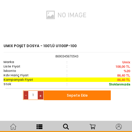
UMIX POŞET DOSYA - 100'LÜ U1100P-100
8690345670543
Marka
:
Umix
Liste Fiyat
:
108,00
TL
İskonto
:
%20
Kdv Hariç Fiyat
:
86,40
TL
Kampanyalı Fiyat
:
86,40
TL
Stok
:
Stoklarımızda
-
Sepete Ekle
+