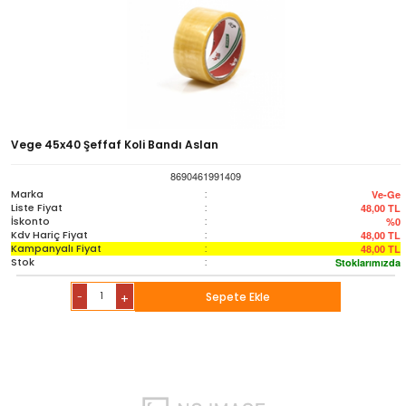
Vege 45x40 Şeffaf Koli Bandı Aslan
8690461991409
Marka
:
Ve-Ge
Liste Fiyat
:
48,00
TL
İskonto
:
%0
Kdv Hariç Fiyat
:
48,00
TL
Kampanyalı Fiyat
:
48,00
TL
Stok
:
Stoklarımızda
-
Sepete Ekle
+