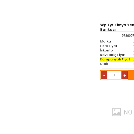
Oyuncak & Spor Gereçleri
Wp Tyt Kimya Yeni
Bankası
Oyunlar
978605
Marka
:
Liste Fiyat
:
Sözlük-Atlas
İskonto
:
Kdv Hariç Fiyat
:
Kampanyalı Fiyat
:
Yardımcı Kaynak
Stok
:
Kitaplar
+
-
Ambalaj Ürünleri