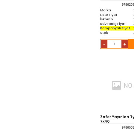
978625
Marka
:
Liste Fiyat
:
İskonto
:
Kdv Hariç Fiyat
:
Kampanyalı Fiyat
:
Stok
:
+
-
Zafer Yayınları 
7x40
978605