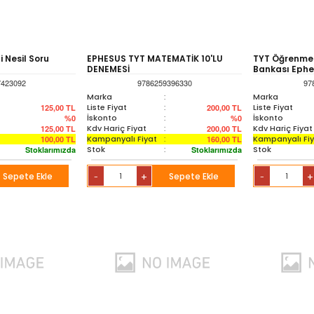
 Nesil Soru
EPHESUS TYT MATEMATİK 10'LU
TYT Öğrenme T
DENEMESİ
Bankası Ephes
7423092
9786259396330
97
Marka
:
Marka
Liste Fiyat
:
Liste Fiyat
125,00
TL
200,00
TL
İskonto
:
İskonto
%0
%0
Kdv Hariç Fiyat
:
Kdv Hariç Fiyat
125,00
TL
200,00
TL
Kampanyalı Fiyat
:
Kampanyalı Fi
100,00
TL
160,00
TL
Stok
:
Stok
Stoklarımızda
Stoklarımızda
Sepete Ekle
+
Sepete Ekle
+
-
-