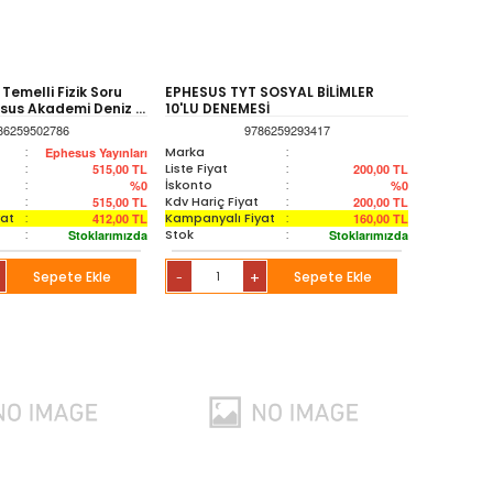
emelli Fizik Soru
EPHESUS TYT SOSYAL BİLİMLER
us Akademi Deniz ...
10'LU DENEMESİ
86259502786
9786259293417
:
Marka
:
Ephesus Yayınları
:
Liste Fiyat
:
515,00
TL
200,00
TL
:
İskonto
:
%0
%0
:
Kdv Hariç Fiyat
:
515,00
TL
200,00
TL
yat
:
Kampanyalı Fiyat
:
412,00
TL
160,00
TL
:
Stok
:
Stoklarımızda
Stoklarımızda
Sepete Ekle
+
Sepete Ekle
-