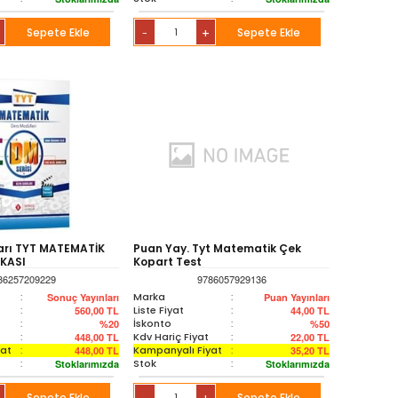
Sepete Ekle
+
Sepete Ekle
-
arı TYT MATEMATİK
Puan Yay. Tyt Matematik Çek
KASI
Kopart Test
86257209229
9786057929136
:
Marka
:
Sonuç Yayınları
Puan Yayınları
:
Liste Fiyat
:
560,00
TL
44,00
TL
:
İskonto
:
%20
%50
:
Kdv Hariç Fiyat
:
448,00
TL
22,00
TL
yat
:
Kampanyalı Fiyat
:
448,00
TL
35,20
TL
:
Stok
:
Stoklarımızda
Stoklarımızda
Sepete Ekle
Sepete Ekle