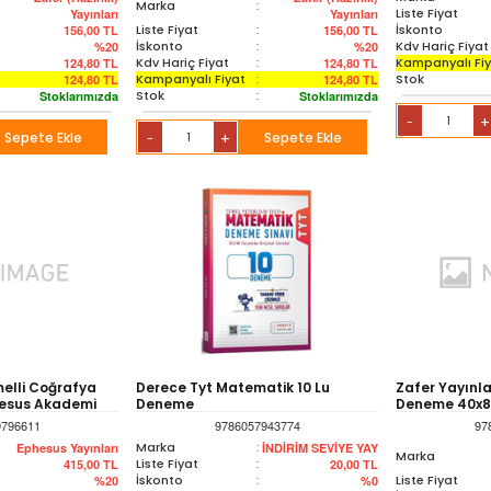
Marka
:
Liste Fiyat
Yayınları
Yayınları
Liste Fiyat
:
İskonto
156,00
TL
156,00
TL
İskonto
:
Kdv Hariç Fiyat
%20
%20
Kdv Hariç Fiyat
:
Kampanyalı Fi
124,80
TL
124,80
TL
Kampanyalı Fiyat
:
Stok
124,80
TL
124,80
TL
Stok
:
Stoklarımızda
Stoklarımızda
+
-
Sepete Ekle
+
Sepete Ekle
-
elli Coğrafya
Derece Tyt Matematik 10 Lu
Zafer Yayınl
hesus Akademi
Deneme
Deneme 40x8
9796611
9786057943774
97
Marka
:
Ephesus Yayınları
İNDİRİM SEVİYE YAY
Marka
Liste Fiyat
:
415,00
TL
20,00
TL
İskonto
:
Liste Fiyat
%20
%0