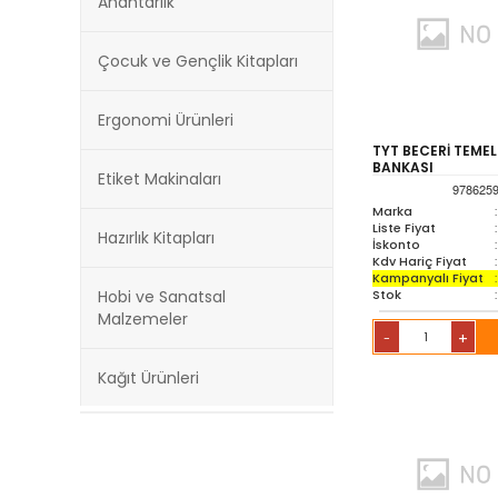
Anahtarlık
Çocuk ve Gençlik Kitapları
Ergonomi Ürünleri
TYT BECERİ TEMELL
BANKASI
Etiket Makinaları
978625
Marka
:
Liste Fiyat
:
Hazırlık Kitapları
İskonto
:
Kdv Hariç Fiyat
:
Kampanyalı Fiyat
:
Stok
:
Hobi ve Sanatsal
Malzemeler
+
-
Kağıt Ürünleri
Kırtasiye Ürünleri
Kültür Kitapları