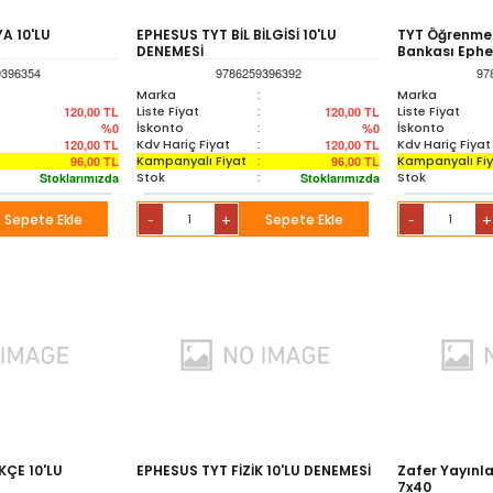
A 10'LU
EPHESUS TYT BİL BİLGİSİ 10'LU
TYT Öğrenme 
DENEMESİ
Bankası Eph
9396354
9786259396392
97
Marka
:
Marka
Liste Fiyat
:
Liste Fiyat
120,00
TL
120,00
TL
İskonto
:
İskonto
%0
%0
Kdv Hariç Fiyat
:
Kdv Hariç Fiyat
120,00
TL
120,00
TL
Kampanyalı Fiyat
:
Kampanyalı Fi
96,00
TL
96,00
TL
Stok
:
Stok
Stoklarımızda
Stoklarımızda
Sepete Ekle
+
Sepete Ekle
+
-
-
KÇE 10'LU
EPHESUS TYT FİZİK 10'LU DENEMESİ
Zafer Yayınla
7x40