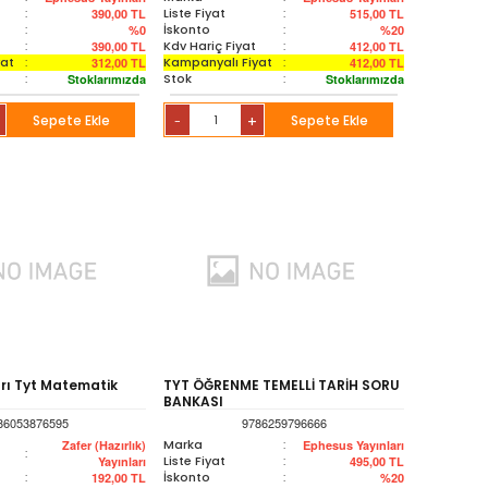
:
Liste Fiyat
:
390,00
TL
515,00
TL
:
İskonto
:
%0
%20
:
Kdv Hariç Fiyat
:
390,00
TL
412,00
TL
yat
:
Kampanyalı Fiyat
:
312,00
TL
412,00
TL
:
Stok
:
Stoklarımızda
Stoklarımızda
Sepete Ekle
+
Sepete Ekle
-
arı Tyt Matematik
TYT ÖĞRENME TEMELLİ TARİH SORU
BANKASI
86053876595
9786259796666
Marka
:
Zafer (Hazırlık)
Ephesus Yayınları
:
Liste Fiyat
:
Yayınları
495,00
TL
:
İskonto
:
192,00
TL
%20