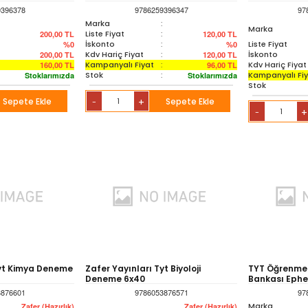
9396378
9786259396347
97
Marka
:
Marka
Liste Fiyat
:
200,00
TL
120,00
TL
İskonto
:
Liste Fiyat
%0
%0
Kdv Hariç Fiyat
:
İskonto
200,00
TL
120,00
TL
Kampanyalı Fiyat
:
Kdv Hariç Fiyat
160,00
TL
96,00
TL
Stok
:
Kampanyalı Fi
Stoklarımızda
Stoklarımızda
Stok
Sepete Ekle
+
Sepete Ekle
-
+
-
Tyt Kimya Deneme
Zafer Yayınları Tyt Biyoloji
TYT Öğrenme 
Deneme 6x40
Bankası Eph
3876601
9786053876571
97
Marka
Zafer (Hazırlık)
Zafer (Hazırlık)