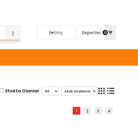
Giriş
Sepetim
0
Stokta Olanlar
1
2
3
4