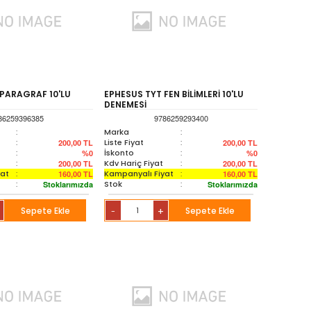
 PARAGRAF 10'LU
EPHESUS TYT FEN BİLİMLERİ 10'LU
DENEMESİ
86259396385
9786259293400
:
Marka
:
:
Liste Fiyat
:
200,00
TL
200,00
TL
:
İskonto
:
%0
%0
:
Kdv Hariç Fiyat
:
200,00
TL
200,00
TL
yat
:
Kampanyalı Fiyat
:
160,00
TL
160,00
TL
:
Stok
:
Stoklarımızda
Stoklarımızda
Sepete Ekle
+
Sepete Ekle
-