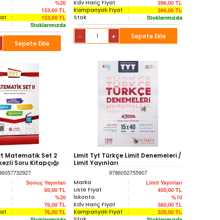
:
Kdv Hariç Fiyat
:
%20
396,00
TL
:
Kampanyalı Fiyat
:
153,60
TL
396,00
TL
yat
:
Stok
:
153,60
TL
Stoklarımızda
:
Stoklarımızda
+
Sepete Ekle
-
Sepete Ekle
yt Matematik Set 2
Limit Tyt Türkçe Limit Denemeleri /
zli Soru Kitapçığı
Limit Yayınları
86057732927
9786052755907
:
Marka
:
Sonuç Yayınları
Limit Yayınları
:
Liste Fiyat
:
95,00
TL
400,00
TL
:
İskonto
:
%20
%10
:
Kdv Hariç Fiyat
:
76,00
TL
360,00
TL
yat
:
Kampanyalı Fiyat
:
76,00
TL
320,00
TL
:
Stok
:
Stoklarımızda
Stoklarımızda