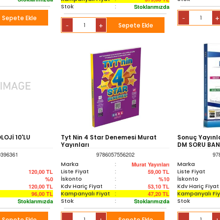
Stok
:
Stoklarımızda
Sepete Ekle
+
-
+
Sepete Ekle
-
LOJİ 10'LU
Tyt Nin 4 Star Denemesi Murat
Sonuç Yayınl
Yayınları
DM SORU BAN
9396361
9786057556202
97
Marka
:
Marka
Murat Yayınları
Liste Fiyat
:
Liste Fiyat
120,00
TL
59,00
TL
İskonto
:
İskonto
%0
%10
Kdv Hariç Fiyat
:
Kdv Hariç Fiyat
120,00
TL
53,10
TL
Kampanyalı Fiyat
:
Kampanyalı Fi
96,00
TL
47,20
TL
Stok
:
Stok
Stoklarımızda
Stoklarımızda
Sepete Ekle
Sepete Ekle