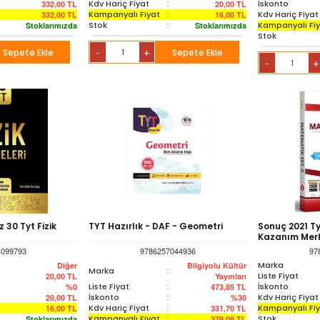
Kdv Hariç Fiyat
:
İskonto
332,00
TL
20,00
TL
Kampanyalı Fiyat
:
Kdv Hariç Fiyat
332,00
TL
16,00
TL
Stok
:
Kampanyalı Fi
Stoklarımızda
Stoklarımızda
Stok
Sepete Ekle
+
Sepete Ekle
-
+
-
30 Tyt Fizik
TYT Hazırlık - DAF - Geometri
Sonuç 2021 T
Kazanım Merke
4099793
9786257044936
97
Marka
Diğer
Bilgiyolu Kültür
Marka
:
Liste Fiyat
20,00
TL
Yayınları
Liste Fiyat
:
İskonto
%0
473,85
TL
İskonto
:
Kdv Hariç Fiyat
20,00
TL
%30
Kdv Hariç Fiyat
:
Kampanyalı Fi
16,00
TL
331,70
TL
Kampanyalı Fiyat
:
Stok
Stoklarımızda
379,08
TL