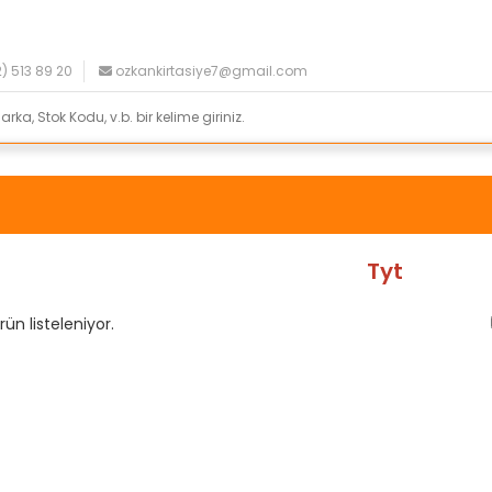
) 513 89 20
ozkankirtasiye7@gmail.com
Tyt
ün listeleniyor.