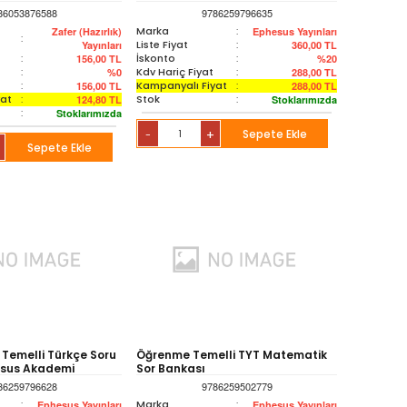
86053876588
9786259796635
Marka
:
Zafer (Hazırlık)
Ephesus Yayınları
:
Liste Fiyat
:
Yayınları
360,00
TL
:
İskonto
:
156,00
TL
%20
:
Kdv Hariç Fiyat
:
%0
288,00
TL
:
Kampanyalı Fiyat
:
156,00
TL
288,00
TL
yat
:
Stok
:
124,80
TL
Stoklarımızda
:
Stoklarımızda
+
Sepete Ekle
-
Sepete Ekle
Temelli Türkçe Soru
Öğrenme Temelli TYT Matematik
esus Akademi
Sor Bankası
86259796628
9786259502779
:
Marka
:
Ephesus Yayınları
Ephesus Yayınları