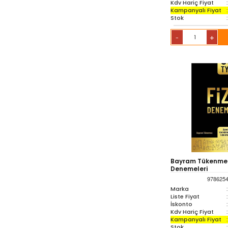
Kdv Hariç Fiyat
:
Kampanyalı Fiyat
:
Stok
:
+
-
Bayram Tükenmez 
Denemeleri
978625
Marka
:
Liste Fiyat
:
İskonto
:
Kdv Hariç Fiyat
:
Kampanyalı Fiyat
:
Stok
: