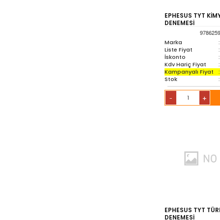
EPHESUS TYT KİMY
DENEMESİ
978625
Marka
:
Liste Fiyat
:
İskonto
:
Kdv Hariç Fiyat
:
Kampanyalı Fiyat
:
Stok
:
+
-
EPHESUS TYT TÜR
DENEMESİ