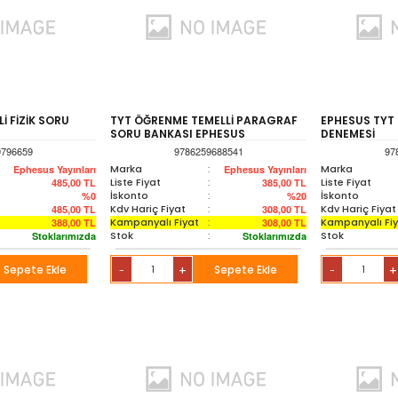
İ FİZİK SORU
TYT ÖĞRENME TEMELLİ PARAGRAF
EPHESUS TYT
SORU BANKASI EPHESUS
DENEMESİ
9796659
9786259688541
97
Marka
:
Marka
Ephesus Yayınları
Ephesus Yayınları
Liste Fiyat
:
Liste Fiyat
485,00
TL
385,00
TL
İskonto
:
İskonto
%0
%20
Kdv Hariç Fiyat
:
Kdv Hariç Fiyat
485,00
TL
308,00
TL
Kampanyalı Fiyat
:
Kampanyalı Fi
388,00
TL
308,00
TL
Stok
:
Stok
Stoklarımızda
Stoklarımızda
Sepete Ekle
+
Sepete Ekle
+
-
-