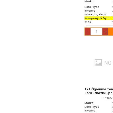
Marka
:
Liste Fiyat
:
İskonto
:
Kdv Hariç Fiyat
:
Kampanyalı Fiyat
:
Stok
:
+
-
TYT Öğrenme Tem
Soru Bankası Ep
978625
Marka
:
Liste Fiyat
:
İskonto
: