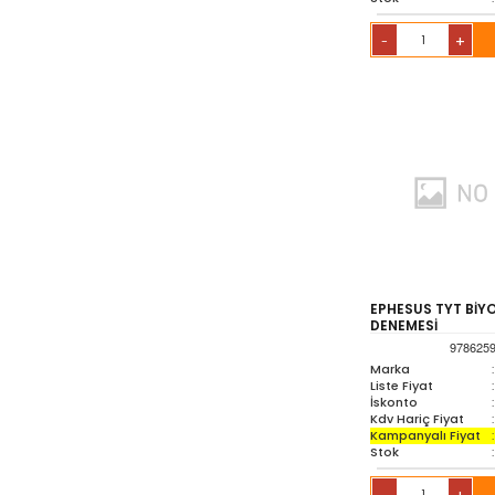
+
-
EPHESUS TYT BİYO
DENEMESİ
978625
Marka
:
Liste Fiyat
:
İskonto
:
Kdv Hariç Fiyat
:
Kampanyalı Fiyat
:
Stok
: