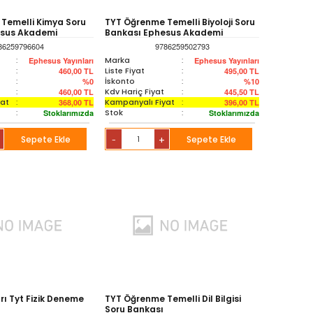
Temelli Kimya Soru
TYT Öğrenme Temelli Biyoloji Soru
esus Akademi
Bankası Ephesus Akademi
86259796604
9786259502793
:
Marka
:
Ephesus Yayınları
Ephesus Yayınları
:
Liste Fiyat
:
460,00
TL
495,00
TL
:
İskonto
:
%0
%10
:
Kdv Hariç Fiyat
:
460,00
TL
445,50
TL
yat
:
Kampanyalı Fiyat
:
368,00
TL
396,00
TL
:
Stok
:
Stoklarımızda
Stoklarımızda
Sepete Ekle
+
Sepete Ekle
-
rı Tyt Fizik Deneme
TYT Öğrenme Temelli Dil Bilgisi
Soru Bankası