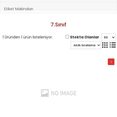
Etiket Makinaları
Hazırlık Kitapları
7.Sınıf
Hobi ve Sanatsal Malzemeler
Stokta Olanlar
1 Üründen 1 ürün listeleniyor.
Kağıt Ürünleri
1
Kırtasiye Ürünleri
Kültür Kitapları
Oyuncak & Spor Gereçleri
Oyunlar