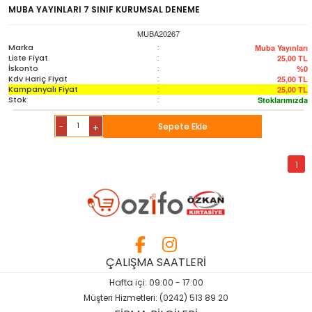
Sözlük-Atlas
MUBA YAYINLARI 7 SINIF KURUMSAL DENEME
MUBA20267
Yardımcı Kaynak Kitaplar
Marka
:
Muba Yayınları
Liste Fiyat
:
25,00
TL
İskonto
:
%0
Kdv Hariç Fiyat
:
25,00
TL
Ambalaj Ürünleri
Kampanyalı Fiyat
:
25,00
TL
Stok
:
Stoklarımızda
-
Sepete Ekle
+
1
ÇALIŞMA SAATLERİ
Hafta içi: 09:00 - 17:00
Müşteri Hizmetleri: (0242) 513 89 20