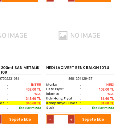
 200mt SAN METALİK
NEDİ LACİVERT RENK BALON 10'LU
3108
97502231081
8681254129437
:
Marka
:
İNTER
NEDİ
:
Liste Fiyat
:
432,00
TL
102,00
TL
:
İskonto
:
%20
%20
:
Kdv Hariç Fiyat
:
345,60
TL
81,60
TL
yat
:
Kampanyalı Fiyat
:
345,60
TL
81,60
TL
:
Stok
:
Stoklarımızda
Stoklarımızda
Sepete Ekle
+
Sepete Ekle
-