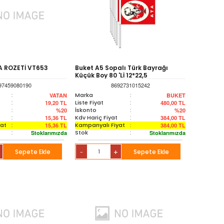
 ROZETİ VT653
Buket A5 Sopalı Türk Bayrağı
Küçük Boy 80 'Lİ 12*22,5
97459080190
8692731015242
:
Marka
:
VATAN
BUKET
:
Liste Fiyat
:
19,20
TL
480,00
TL
:
İskonto
:
%20
%20
:
Kdv Hariç Fiyat
:
15,36
TL
384,00
TL
yat
:
Kampanyalı Fiyat
:
15,36
TL
384,00
TL
:
Stok
:
Stoklarımızda
Stoklarımızda
Sepete Ekle
+
Sepete Ekle
-