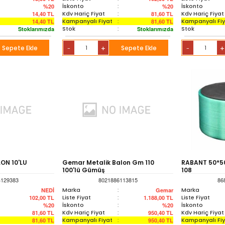
İskonto
:
İskonto
%20
%20
Kdv Hariç Fiyat
:
Kdv Hariç Fiyat
14,40
TL
81,60
TL
Kampanyalı Fiyat
:
Kampanyalı Fi
14,40
TL
81,60
TL
Stok
:
Stok
Stoklarımızda
Stoklarımızda
Sepete Ekle
+
Sepete Ekle
+
-
-
LON 10'LU
Gemar Metalik Balon Gm 110
RABANT 50*50
100'lü Gümüş
108
4129383
8021886113815
86
Marka
:
Marka
NEDİ
Gemar
Liste Fiyat
:
Liste Fiyat
102,00
TL
1.188,00
TL
İskonto
:
İskonto
%20
%20
Kdv Hariç Fiyat
:
Kdv Hariç Fiyat
81,60
TL
950,40
TL
Kampanyalı Fiyat
:
Kampanyalı Fi
81,60
TL
950,40
TL