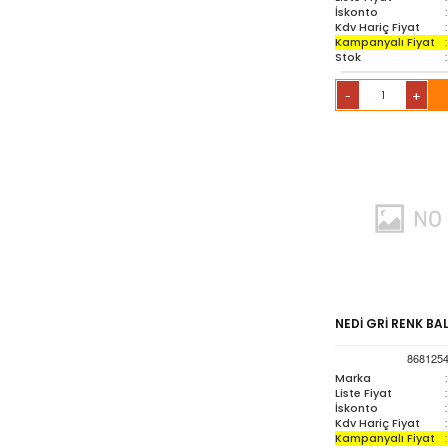
İskonto
:
Kdv Hariç Fiyat
:
Kampanyalı Fiyat
:
Stok
:
+
-
NEDİ GRİ RENK BA
868125
Marka
:
Liste Fiyat
:
İskonto
:
Kdv Hariç Fiyat
:
Kampanyalı Fiyat
: