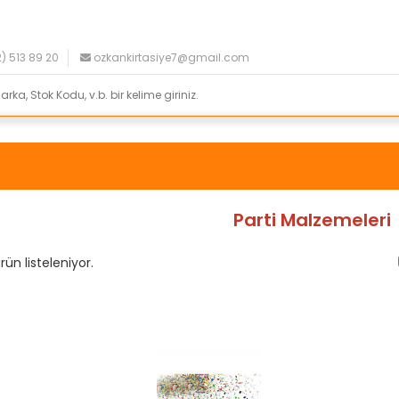
) 513 89 20
ozkankirtasiye7@gmail.com
Parti Malzemeleri
ün listeleniyor.