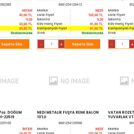
9082385
8681254129413
80
Marka
:
Marka
VATAN
NEDİ
Liste Fiyat
:
Liste Fiyat
42,00
TL
102,00
TL
İskonto
:
İskonto
%20
%20
Kdv Hariç Fiyat
:
Kdv Hariç Fiyat
33,60
TL
81,60
TL
Kampanyalı Fiyat
:
Kampanyalı Fi
33,60
TL
81,60
TL
Stok
:
Stok
Stoklarımızda
Stoklarımızda
Sepete Ekle
+
Sepete Ekle
+
-
-
7oz. DOĞUM
NEDİ METALİK FUŞYA RENK BALON
VATAN ROZET
İ-22519
10'LU
YUVARLAK VT
2225165
8681254129598
86
Marka
:
Marka
İNTER
NEDİ
Liste Fiyat
:
Liste Fiyat
18,00
TL
102,00
TL