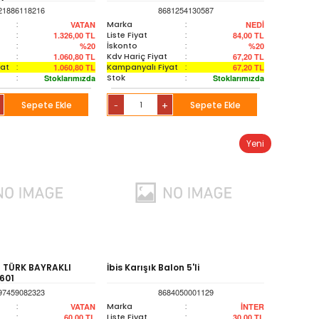
21886118216
8681254130587
:
Marka
:
VATAN
NEDİ
:
Liste Fiyat
:
1.326,00
TL
84,00
TL
:
İskonto
:
%20
%20
:
Kdv Hariç Fiyat
:
1.060,80
TL
67,20
TL
yat
:
Kampanyalı Fiyat
:
1.060,80
TL
67,20
TL
:
Stok
:
Stoklarımızda
Stoklarımızda
Sepete Ekle
+
Sepete Ekle
-
Yeni
 TÜRK BAYRAKLI
İbis Karışık Balon 5'li
601
97459082323
8684050001129
:
Marka
:
VATAN
İNTER
:
Liste Fiyat
:
60,00
TL
30,00
TL