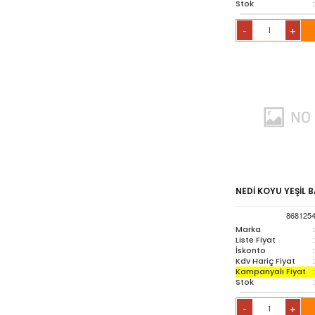
Stok
:
+
-
NEDİ KOYU YEŞİL B
868125
Marka
:
Liste Fiyat
:
İskonto
:
Kdv Hariç Fiyat
:
Kampanyalı Fiyat
:
Stok
:
+
-