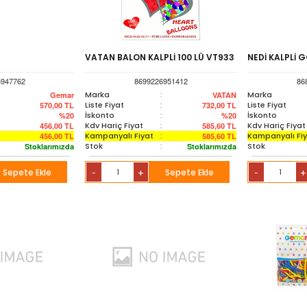
VATAN BALON KALPLİ 100 LÜ VT933
NEDİ KALPLİ 
6947762
8699226951412
86
Marka
:
Marka
Gemar
VATAN
Liste Fiyat
:
Liste Fiyat
570,00
TL
732,00
TL
İskonto
:
İskonto
%20
%20
Kdv Hariç Fiyat
:
Kdv Hariç Fiyat
456,00
TL
585,60
TL
Kampanyalı Fiyat
:
Kampanyalı Fi
456,00
TL
585,60
TL
Stok
:
Stok
Stoklarımızda
Stoklarımızda
Sepete Ekle
+
Sepete Ekle
+
-
-