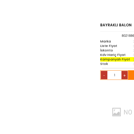
Oyuncak & Spor Gereçleri
BAYRAKLI BALON
Oyunlar
802188
Marka
:
Liste Fiyat
:
Sözlük-Atlas
İskonto
:
Kdv Hariç Fiyat
:
Kampanyalı Fiyat
:
Yardımcı Kaynak Kitaplar
Stok
:
+
-
Ambalaj Ürünleri