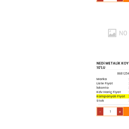
NEDİ METALİK KOY
10'LU
868125
Marka
:
Liste Fiyat
:
İskonto
:
Kdv Hariç Fiyat
:
Kampanyalı Fiyat
:
Stok
:
+
-