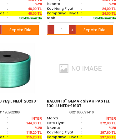
:
İskonto
:
%20
%20
:
Kdv Hariç Fiyat
:
48,00
TL
24,00
TL
yat
:
Kampanyalı Fiyat
:
48,00
TL
24,00
TL
:
Stok
:
Stoklarımızda
Stoklarımızda
Sepete Ekle
+
Sepete Ekle
-
 YEŞİL NEDİ-20238-
BALON 10" GEMAR SİYAH PASTEL
100 LÜ NEDİ-11907
81198202388
8021886091410
:
Marka
:
İNTER
İNTER
:
Liste Fiyat
:
144,00
TL
372,00
TL
:
İskonto
:
%20
%20
:
Kdv Hariç Fiyat
:
115,20
TL
297,60
TL
yat
:
Kampanyalı Fiyat
:
115,20
TL
297,60
TL