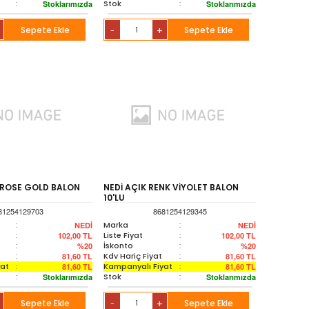
:
Stok
:
Stoklarımızda
Stoklarımızda
Sepete Ekle
+
Sepete Ekle
-
 ROSE GOLD BALON
NEDİ AÇIK RENK VİYOLET BALON
10'LU
81254129703
8681254129345
:
Marka
:
NEDİ
NEDİ
:
Liste Fiyat
:
102,00
TL
102,00
TL
:
İskonto
:
%20
%20
:
Kdv Hariç Fiyat
:
81,60
TL
81,60
TL
yat
:
Kampanyalı Fiyat
:
81,60
TL
81,60
TL
:
Stok
:
Stoklarımızda
Stoklarımızda
Sepete Ekle
+
Sepete Ekle
-