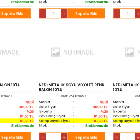
Stok
:
Stok
Stoklarımızda
Stoklarımızda
Sepete Ekle
+
Sepete Ekle
+
-
-
ALON 10'LU
NEDİ METALİK KOYU VİYOLET RENK
NEDİ METALİK
BALON 10'LU
10'LU
4129420
8681254129659
86
Marka
:
Marka
NEDİ
NEDİ
Liste Fiyat
:
Liste Fiyat
102,00
TL
102,00
TL
İskonto
:
İskonto
%20
%20
Kdv Hariç Fiyat
:
Kdv Hariç Fiyat
81,60
TL
81,60
TL
Kampanyalı Fiyat
:
Kampanyalı Fi
81,60
TL
81,60
TL
Stok
:
Stok
Stoklarımızda
Stoklarımızda
Sepete Ekle
+
Sepete Ekle
+
-
-