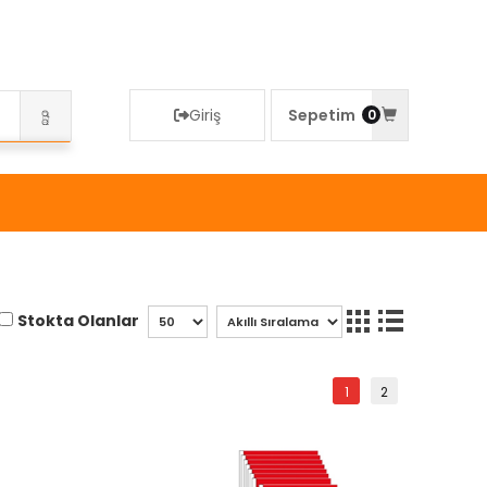
Giriş
Sepetim
0
Stokta Olanlar
1
2