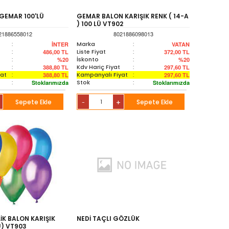
GEMAR 100'LÜ
GEMAR BALON KARIŞIK RENK ( 14-A
) 100 LÜ VT902
21886558012
8021886098013
:
Marka
:
İNTER
VATAN
:
Liste Fiyat
:
486,00
TL
372,00
TL
:
İskonto
:
%20
%20
:
Kdv Hariç Fiyat
:
388,80
TL
297,60
TL
yat
:
Kampanyalı Fiyat
:
388,80
TL
297,60
TL
:
Stok
:
Stoklarımızda
Stoklarımızda
Sepete Ekle
+
Sepete Ekle
-
K BALON KARIŞIK
NEDİ TAÇLI GÖZLÜK
Ü) VT903