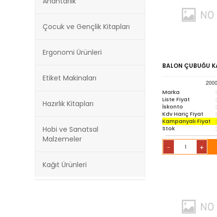
Anahtarlık
Çocuk ve Gençlik Kitapları
Ergonomi Ürünleri
BALON ÇUBUĞU KA
Etiket Makinaları
200
Marka
:
Liste Fiyat
:
Hazırlık Kitapları
İskonto
:
Kdv Hariç Fiyat
:
Kampanyalı Fiyat
:
Stok
:
Hobi ve Sanatsal
Malzemeler
+
-
Kağıt Ürünleri
Kırtasiye Ürünleri
Kültür Kitapları