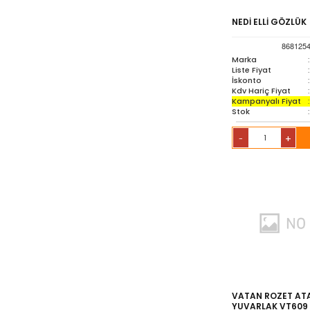
NEDİ ELLİ GÖZLÜK
868125
Marka
:
Liste Fiyat
:
İskonto
:
Kdv Hariç Fiyat
:
Kampanyalı Fiyat
:
Stok
:
+
-
VATAN ROZET ATA
YUVARLAK VT609