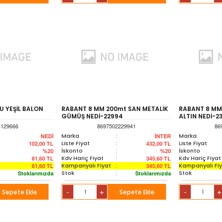
U YEŞİL BALON
RABANT 8 MM 200mt SAN METALİK
RABANT 8 MM
GÜMÜŞ NEDİ-22994
ALTIN NEDİ-2
4129666
8697502229941
86
Marka
:
Marka
NEDİ
İNTER
Liste Fiyat
:
Liste Fiyat
102,00
TL
432,00
TL
İskonto
:
İskonto
%20
%20
Kdv Hariç Fiyat
:
Kdv Hariç Fiyat
81,60
TL
345,60
TL
Kampanyalı Fiyat
:
Kampanyalı Fi
81,60
TL
345,60
TL
Stok
:
Stok
Stoklarımızda
Stoklarımızda
Sepete Ekle
+
Sepete Ekle
+
-
-