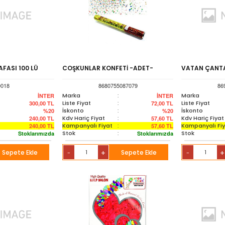
FASI 100 LÜ
COŞKUNLAR KONFETİ -ADET-
VATAN ÇANTA
0018
8680755087079
86
Marka
:
Marka
İNTER
İNTER
Liste Fiyat
:
Liste Fiyat
300,00
TL
72,00
TL
İskonto
:
İskonto
%20
%20
Kdv Hariç Fiyat
:
Kdv Hariç Fiyat
240,00
TL
57,60
TL
Kampanyalı Fiyat
:
Kampanyalı Fi
240,00
TL
57,60
TL
Stok
:
Stok
Stoklarımızda
Stoklarımızda
Sepete Ekle
+
Sepete Ekle
+
-
-