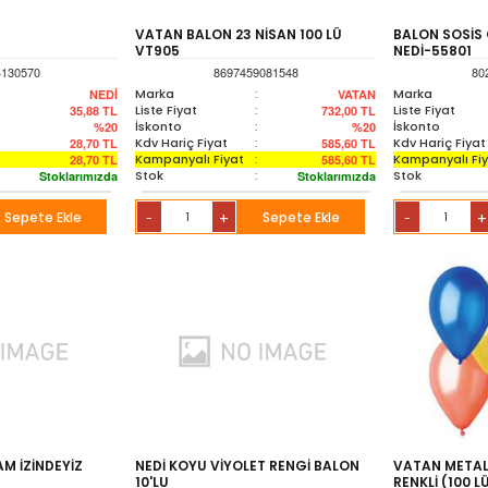
VATAN BALON 23 NİSAN 100 LÜ
BALON SOSİS 
VT905
NEDİ-55801
4130570
8697459081548
80
Marka
:
Marka
NEDİ
VATAN
Liste Fiyat
:
Liste Fiyat
35,88
TL
732,00
TL
İskonto
:
İskonto
%20
%20
Kdv Hariç Fiyat
:
Kdv Hariç Fiyat
28,70
TL
585,60
TL
Kampanyalı Fiyat
:
Kampanyalı Fi
28,70
TL
585,60
TL
Stok
:
Stok
Stoklarımızda
Stoklarımızda
Sepete Ekle
+
Sepete Ekle
+
-
-
M İZİNDEYİZ
NEDİ KOYU VİYOLET RENGİ BALON
VATAN METALİ
10'LU
RENKLİ (100 L