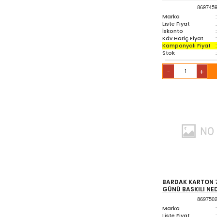
869745
Marka
:
Liste Fiyat
:
İskonto
:
Kdv Hariç Fiyat
:
Kampanyalı Fiyat
:
Stok
:
+
-
BARDAK KARTON 
GÜNÜ BASKILI NED
869750
Marka
:
Liste Fiyat
: