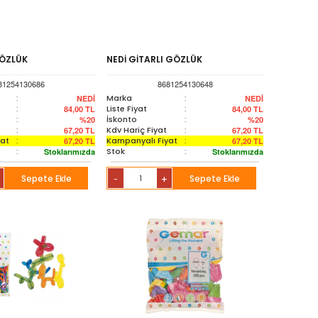
GÖZLÜK
NEDİ GİTARLI GÖZLÜK
81254130686
8681254130648
:
Marka
:
NEDİ
NEDİ
:
Liste Fiyat
:
84,00
TL
84,00
TL
:
İskonto
:
%20
%20
:
Kdv Hariç Fiyat
:
67,20
TL
67,20
TL
yat
:
Kampanyalı Fiyat
:
67,20
TL
67,20
TL
:
Stok
:
Stoklarımızda
Stoklarımızda
Sepete Ekle
+
Sepete Ekle
-