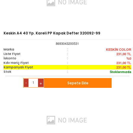
Keskin A4 40 Yp. Kareli PP Kapak Defter 320092-99
8693043200531
Marka
:
KESKİN COLOR
Liste Fiyat
:
231,00
TL
İskonto
:
%0
Kdv Hariç Fiyat
:
231,00
TL
Kampanyalı Fiyat
:
231,00
TL
Stok
:
Stoklarımızda
-
Sepete Ekle
+