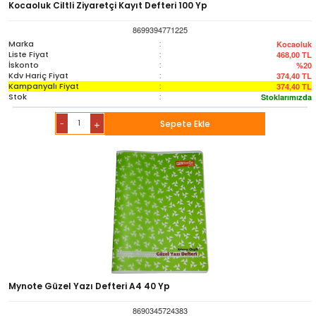
Kocaoluk Ciltli Ziyaretçi Kayıt Defteri 100 Yp
8699394771225
Marka
:
Kocaoluk
Liste Fiyat
:
468,00
TL
İskonto
:
%20
Kdv Hariç Fiyat
:
374,40
TL
Kampanyalı Fiyat
:
374,40
TL
Stok
:
Stoklarımızda
-
Sepete Ekle
+
Mynote Güzel Yazı Defteri A4 40 Yp
8690345724383