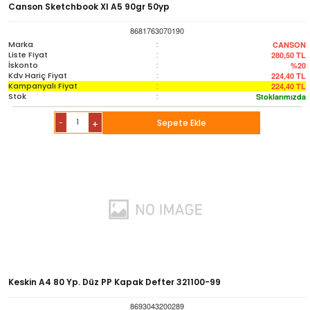
Canson Sketchbook Xl A5 90gr 50yp
8681763070190
Marka
:
CANSON
Liste Fiyat
:
280,50
TL
İskonto
:
%20
Kdv Hariç Fiyat
:
224,40
TL
Kampanyalı Fiyat
:
224,40
TL
Stok
:
Stoklarımızda
-
Sepete Ekle
+
Keskin A4 80 Yp. Düz PP Kapak Defter 321100-99
8693043200289