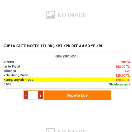
GIPTA CUTE NOTES TEL DKŞ.KRT.KPK.DEF.A4 60 YP KRL
8697236136515
Marka
:
GIPTA
Liste Fiyat
:
162,00
TL
İskonto
:
%20
Kdv Hariç Fiyat
:
129,60
TL
Kampanyalı Fiyat
:
129,60
TL
Stok
:
Stoklarımızda
-
Sepete Ekle
+