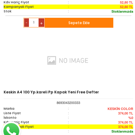
Kdv Hariç Fiyat
:
52,80
TL
Kampanyalı Fiyat
:
52,80
TL
Stok
:
Stoklarımızda
-
Sepete Ekle
+
Keskin A4 100 Yp.kareli Pp Kapak Yeni Free Defter
8693043200333
Marka
:
KESKİN COLOR
Liste Fiyat
:
374,00
TL
İskonto
:
%0
Kdv Hariç Fiyat
:
374,00
TL
Kampanyalı Fiyat
:
374,00
TL
Stok
:
Stoklarımızda