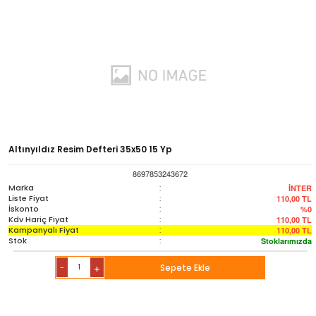
Altınyıldız Resim Defteri 35x50 15 Yp
8697853243672
Marka
:
İNTER
Liste Fiyat
:
110,00
TL
İskonto
:
%0
Kdv Hariç Fiyat
:
110,00
TL
Kampanyalı Fiyat
:
110,00
TL
Stok
:
Stoklarımızda
-
Sepete Ekle
+