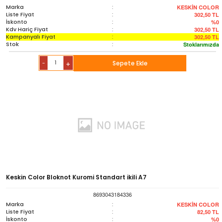
Marka
:
KESKİN COLOR
Liste Fiyat
:
302,50
TL
İskonto
:
%0
Kdv Hariç Fiyat
:
302,50
TL
Kampanyalı Fiyat
:
302,50
TL
Stok
:
Stoklarımızda
-
Sepete Ekle
+
Keskin Color Bloknot Kuromi Standart ikili A7
8693043184336
Marka
:
KESKİN COLOR
Liste Fiyat
:
82,50
TL
İskonto
:
%0