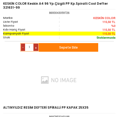
Sözlük-Atlas
KESKİN COLOR Keskin A4 96 Yp.Çizgili PP Kp.Spiralli Cool Defter
321631-99
8693043059726
Yardımcı Kaynak Kitaplar
Marka
:
KESKİN COLOR
Liste Fiyat
:
115,50
TL
İskonto
:
%0
Kdv Hariç Fiyat
:
115,50
TL
Ambalaj Ürünleri
Kampanyalı Fiyat
:
115,50
TL
Stok
:
Stoklarımızda
-
Sepete Ekle
+
ALTINYILDIZ RESİM DEFTERİ SPİRALLİ PP KAPAK 25X35
8697853245188