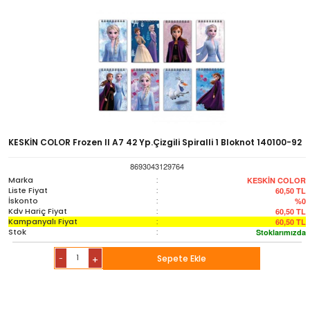
KESKİN COLOR Frozen II A7 42 Yp.Çizgili Spiralli 1 Bloknot 140100-92
8693043129764
Marka
:
KESKİN COLOR
Liste Fiyat
:
60,50
TL
İskonto
:
%0
Kdv Hariç Fiyat
:
60,50
TL
Kampanyalı Fiyat
:
60,50
TL
Stok
:
Stoklarımızda
-
Sepete Ekle
+