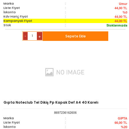
Marka
:
Umur
Liste Fiyat
:
44,00
TL
İskonto
:
%0
Kdv Hariç Fiyat
:
44,00
TL
Kampanyalı Fiyat
:
44,00
TL
Stok
:
Stoklarımızda
-
Sepete Ekle
+
Gıpta Noteclub Tel Dikiş Pp Kapak Def A4 40 Karelı
8697236162606
Marka
:
GIPTA
Liste Fiyat
:
66,00
TL
İskonto
:
%20