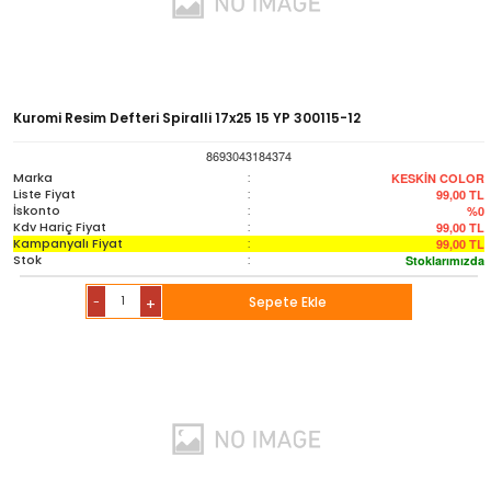
Kuromi Resim Defteri Spiralli 17x25 15 YP 300115-12
8693043184374
Marka
:
KESKİN COLOR
Liste Fiyat
:
99,00
TL
İskonto
:
%0
Kdv Hariç Fiyat
:
99,00
TL
Kampanyalı Fiyat
:
99,00
TL
Stok
:
Stoklarımızda
-
Sepete Ekle
+