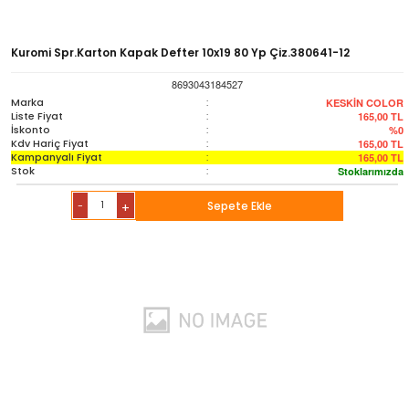
Kuromi Spr.Karton Kapak Defter 10x19 80 Yp Çiz.380641-12
8693043184527
Marka
:
KESKİN COLOR
Liste Fiyat
:
165,00
TL
İskonto
:
%0
Kdv Hariç Fiyat
:
165,00
TL
Kampanyalı Fiyat
:
165,00
TL
Stok
:
Stoklarımızda
-
Sepete Ekle
+