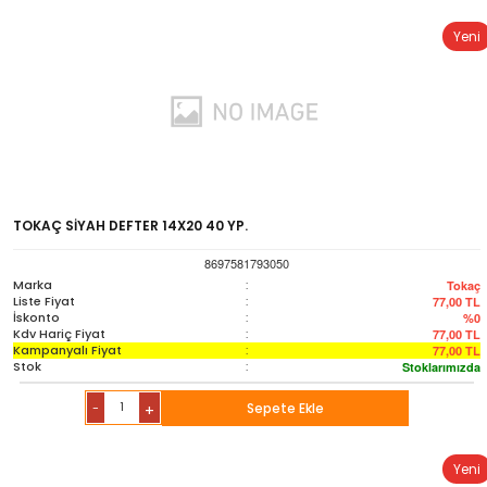
Yeni
TOKAÇ SİYAH DEFTER 14X20 40 YP.
8697581793050
Marka
:
Tokaç
Liste Fiyat
:
77,00
TL
İskonto
:
%0
Kdv Hariç Fiyat
:
77,00
TL
Kampanyalı Fiyat
:
77,00
TL
Stok
:
Stoklarımızda
-
Sepete Ekle
+
Yeni