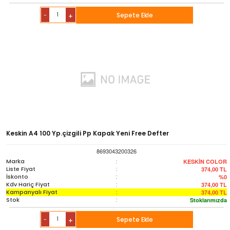
-
Sepete Ekle
+
Keskin A4 100 Yp.çizgili Pp Kapak Yeni Free Defter
8693043200326
Marka
:
KESKİN COLOR
Liste Fiyat
:
374,00
TL
İskonto
:
%0
Kdv Hariç Fiyat
:
374,00
TL
Kampanyalı Fiyat
:
374,00
TL
Stok
:
Stoklarımızda
-
Sepete Ekle
+