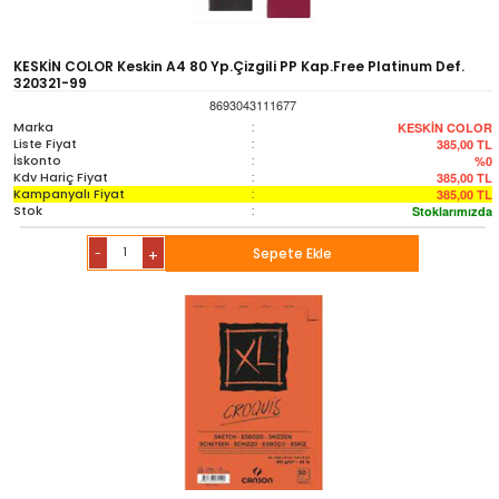
KESKİN COLOR Keskin A4 80 Yp.Çizgili PP Kap.Free Platinum Def.
320321-99
8693043111677
Marka
:
KESKİN COLOR
Liste Fiyat
:
385,00
TL
İskonto
:
%0
Kdv Hariç Fiyat
:
385,00
TL
Kampanyalı Fiyat
:
385,00
TL
Stok
:
Stoklarımızda
-
Sepete Ekle
+