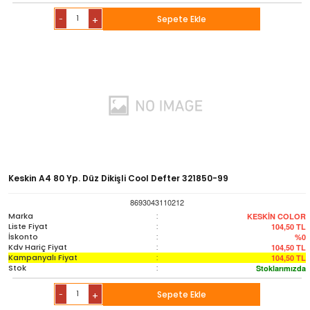
-
Sepete Ekle
+
Keskin A4 80 Yp. Düz Dikişli Cool Defter 321850-99
8693043110212
Marka
:
KESKİN COLOR
Liste Fiyat
:
104,50
TL
İskonto
:
%0
Kdv Hariç Fiyat
:
104,50
TL
Kampanyalı Fiyat
:
104,50
TL
Stok
:
Stoklarımızda
-
Sepete Ekle
+