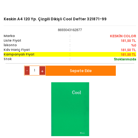
Keskin A4 120 Yp. Çizgili Dikişli Cool Defter 321871-99
8693043162877
Marka
:
KESKİN COLOR
Liste Fiyat
:
181,50
TL
İskonto
:
%0
Kdv Hariç Fiyat
:
181,50
TL
Kampanyalı Fiyat
:
181,50
TL
Stok
:
Stoklarımızda
-
Sepete Ekle
+