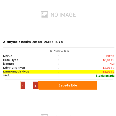
Altınyıldız Resim Defteri 25x35 15 Yp
8697853243665
Marka
:
İNTER
Liste Fiyat
:
66,00
TL
İskonto
:
%0
Kdv Hariç Fiyat
:
66,00
TL
Kampanyalı Fiyat
:
66,00
TL
Stok
:
Stoklarımızda
-
Sepete Ekle
+