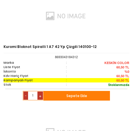
Kuromi Bloknot Spiralli 1 A7 42 Yp Çizgili 140100-12
8693043184312
Marka
:
KESKİN COLOR
Liste Fiyat
:
60,50
TL
İskonto
:
%0
Kdv Hariç Fiyat
:
60,50
TL
Kampanyalı Fiyat
:
60,50
TL
Stok
:
Stoklarımızda
-
Sepete Ekle
+