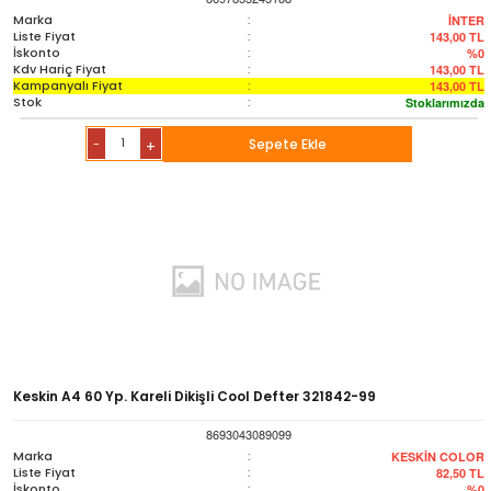
Marka
:
İNTER
Liste Fiyat
:
143,00
TL
İskonto
:
%0
Kdv Hariç Fiyat
:
143,00
TL
Kampanyalı Fiyat
:
143,00
TL
Stok
:
Stoklarımızda
-
Sepete Ekle
+
Keskin A4 60 Yp. Kareli Dikişli Cool Defter 321842-99
8693043089099
Marka
:
KESKİN COLOR
Liste Fiyat
:
82,50
TL
İskonto
:
%0