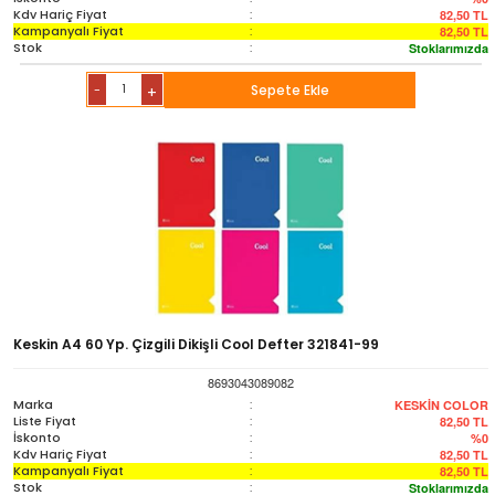
Kdv Hariç Fiyat
:
82,50
TL
Kampanyalı Fiyat
:
82,50
TL
Stok
:
Stoklarımızda
-
Sepete Ekle
+
Keskin A4 60 Yp. Çizgili Dikişli Cool Defter 321841-99
8693043089082
Marka
:
KESKİN COLOR
Liste Fiyat
:
82,50
TL
İskonto
:
%0
Kdv Hariç Fiyat
:
82,50
TL
Kampanyalı Fiyat
:
82,50
TL
Stok
:
Stoklarımızda