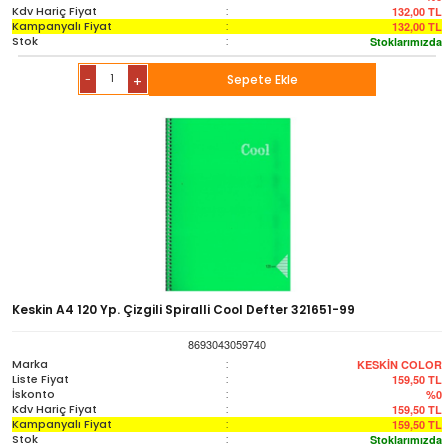
Kdv Hariç Fiyat
:
132,00
TL
Kampanyalı Fiyat
:
132,00
TL
Stok
:
Stoklarımızda
-
Sepete Ekle
+
Keskin A4 120 Yp. Çizgili Spiralli Cool Defter 321651-99
8693043059740
Marka
:
KESKİN COLOR
Liste Fiyat
:
159,50
TL
İskonto
:
%0
Kdv Hariç Fiyat
:
159,50
TL
Kampanyalı Fiyat
:
159,50
TL
Stok
:
Stoklarımızda