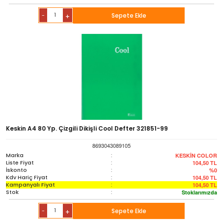
-
Sepete Ekle
+
Keskin A4 80 Yp. Çizgili Dikişli Cool Defter 321851-99
8693043089105
Marka
:
KESKİN COLOR
Liste Fiyat
:
104,50
TL
İskonto
:
%0
Kdv Hariç Fiyat
:
104,50
TL
Kampanyalı Fiyat
:
104,50
TL
Stok
:
Stoklarımızda
-
Sepete Ekle
+