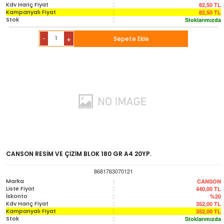
Kdv Hariç Fiyat
:
82,50
TL
Kampanyalı Fiyat
:
82,50
TL
Stok
:
Stoklarımızda
-
Sepete Ekle
+
CANSON RESİM VE ÇİZİM BLOK 180 GR A4 20YP.
8681763070121
Marka
:
CANSON
Liste Fiyat
:
440,00
TL
İskonto
:
%20
Kdv Hariç Fiyat
:
352,00
TL
Kampanyalı Fiyat
:
352,00
TL
Stok
:
Stoklarımızda