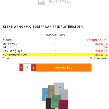
KESKİN A4 60 YP. ÇİZGİLİ PP KAP. FREE PLATİNUM DEF.
8693043111653
Marka
:
KESKİN COLOR
Liste Fiyat
:
253,00
TL
İskonto
:
%0
Kdv Hariç Fiyat
:
253,00
TL
Kampanyalı Fiyat
:
253,00
TL
Stok
:
Stoklarımızda
-
Sepete Ekle
+