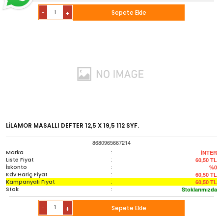
-
Sepete Ekle
+
LİLAMOR MASALLI DEFTER 12,5 X 19,5 112 SYF.
8680965667214
Marka
:
İNTER
Liste Fiyat
:
60,50
TL
İskonto
:
%0
Kdv Hariç Fiyat
:
60,50
TL
Kampanyalı Fiyat
:
60,50
TL
Stok
:
Stoklarımızda
-
Sepete Ekle
+