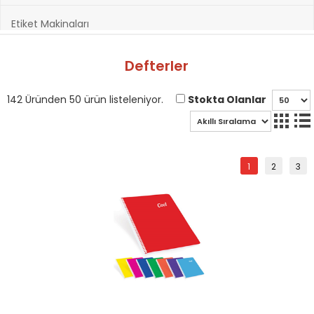
Etiket Makinaları
Hazırlık Kitapları
Defterler
Hobi ve Sanatsal Malzemeler
Stokta Olanlar
142 Üründen 50 ürün listeleniyor.
Kağıt Ürünleri
1
2
3
Kırtasiye Ürünleri
Kültür Kitapları
Oyuncak & Spor Gereçleri
Oyunlar