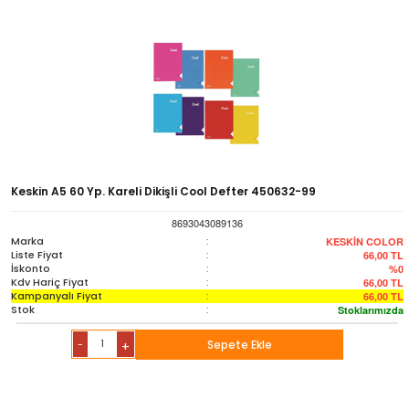
Keskin A5 60 Yp. Kareli Dikişli Cool Defter 450632-99
8693043089136
Marka
:
KESKİN COLOR
Liste Fiyat
:
66,00
TL
İskonto
:
%0
Kdv Hariç Fiyat
:
66,00
TL
Kampanyalı Fiyat
:
66,00
TL
Stok
:
Stoklarımızda
-
Sepete Ekle
+