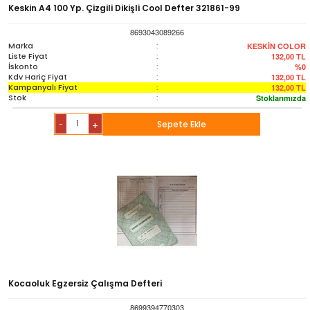
Keskin A4 100 Yp. Çizgili Dikişli Cool Defter 321861-99
8693043089266
Marka
:
KESKİN COLOR
Liste Fiyat
:
132,00
TL
İskonto
:
%0
Kdv Hariç Fiyat
:
132,00
TL
Kampanyalı Fiyat
:
132,00
TL
Stok
:
Stoklarımızda
-
Sepete Ekle
+
Kocaoluk Egzersiz Çalışma Defteri
8699394770303