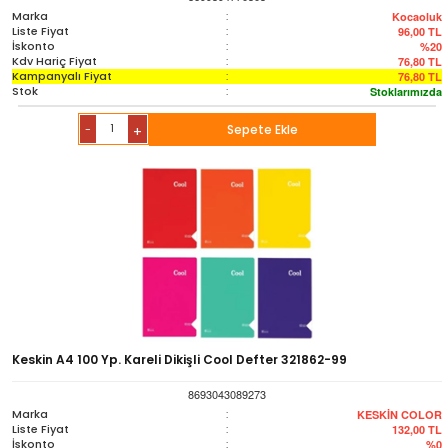
Marka
:
Kocaoluk
Liste Fiyat
:
96,00
TL
İskonto
:
%20
Kdv Hariç Fiyat
:
76,80
TL
Kampanyalı Fiyat
:
76,80
TL
Stok
:
Stoklarımızda
-
Sepete Ekle
+
Keskin A4 100 Yp. Kareli Dikişli Cool Defter 321862-99
8693043089273
Marka
:
KESKİN COLOR
Liste Fiyat
:
132,00
TL
İskonto
:
%0