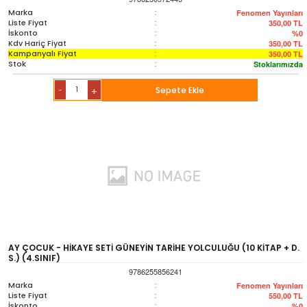
Marka
:
Fenomen Yayınları
Liste Fiyat
:
350,00
TL
İskonto
:
%0
Kdv Hariç Fiyat
:
350,00
TL
Kampanyalı Fiyat
:
350,00
TL
Stok
:
Stoklarımızda
-
Sepete Ekle
+
AY ÇOCUK - HİKAYE SETİ GÜNEYİN TARİHE YOLCULUĞU (10 KİTAP + D.
S.) (4.SINIF)
9786255856241
Marka
:
Fenomen Yayınları
Liste Fiyat
:
550,00
TL
İskonto
:
%0