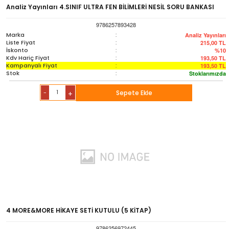
Sözlük-Atlas
Analiz Yayınları 4.SINIF ULTRA FEN BİLİMLERİ NESİL SORU BANKASI
9786257893428
Yardımcı Kaynak Kitaplar
Marka
:
Analiz Yayınları
Liste Fiyat
:
215,00
TL
İskonto
:
%10
Kdv Hariç Fiyat
:
193,50
TL
Ambalaj Ürünleri
Kampanyalı Fiyat
:
193,50
TL
Stok
:
Stoklarımızda
-
Sepete Ekle
+
4 MORE&MORE HİKAYE SETİ KUTULU (5 KİTAP)
9786256972445