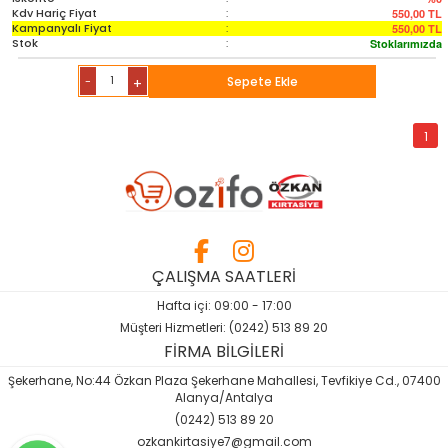
Kdv Hariç Fiyat
:
550,00
TL
Kampanyalı Fiyat
:
550,00
TL
Stok
:
Stoklarımızda
-
Sepete Ekle
+
1
ÇALIŞMA SAATLERİ
Hafta içi: 09:00 - 17:00
Müşteri Hizmetleri: (0242) 513 89 20
FİRMA BİLGİLERİ
Şekerhane, No:44 Özkan Plaza Şekerhane Mahallesi, Tevfikiye Cd., 07400
Alanya/Antalya
(0242) 513 89 20
ozkankirtasiye7@gmail.com