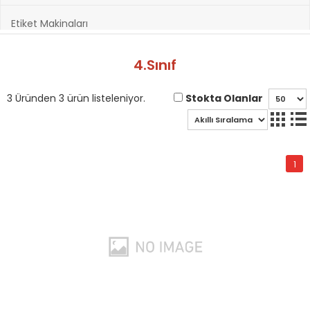
Etiket Makinaları
Hazırlık Kitapları
4.Sınıf
Hobi ve Sanatsal Malzemeler
Stokta Olanlar
3 Üründen 3 ürün listeleniyor.
Kağıt Ürünleri
1
Kırtasiye Ürünleri
Kültür Kitapları
Oyuncak & Spor Gereçleri
Oyunlar