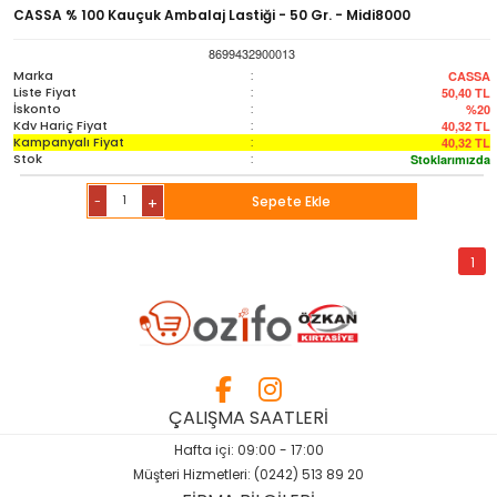
Sözlük-Atlas
CASSA % 100 Kauçuk Ambalaj Lastiği - 50 Gr. - Midi8000
8699432900013
Yardımcı Kaynak Kitaplar
Marka
:
CASSA
Liste Fiyat
:
50,40
TL
İskonto
:
%20
Kdv Hariç Fiyat
:
40,32
TL
Ambalaj Ürünleri
Kampanyalı Fiyat
:
40,32
TL
Stok
:
Stoklarımızda
-
Sepete Ekle
+
1
ÇALIŞMA SAATLERİ
Hafta içi: 09:00 - 17:00
Müşteri Hizmetleri: (0242) 513 89 20