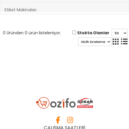
Etiket Makinaları
Hazırlık Kitapları
Stokta Olanlar
0 Üründen 0 ürün listeleniyor.
Hobi ve Sanatsal Malzemeler
Kağıt Ürünleri
Kırtasiye Ürünleri
Kültür Kitapları
Oyuncak & Spor Gereçleri
Oyunlar
ÇALIŞMA SAATLERİ