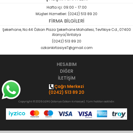
Sözlük-Atlas
Hafta içi: 09:00 - 17:00
Müşteri Hizmetleri: (0242) 513 89 20
Yardımcı Kaynak Kitaplar
FİRMA BİLGİLERİ
Şekerhane, No:44 Özkan Plaza Şekerhane Mahallesi, Tevfikiye Cd., 07400
Ambalaj Ürünleri
Alanya/Antalya
(0242) 513 89 20
ozkankirtasiye7@gmail.com
HESABIM
DİĞER
İLETİŞİM
Çağrı Merkezi
(0242) 513 89 20
Copyright © 2026 OZİFO (Alanya Özkan Kırtasiye). Tüm hakları saklıdır.