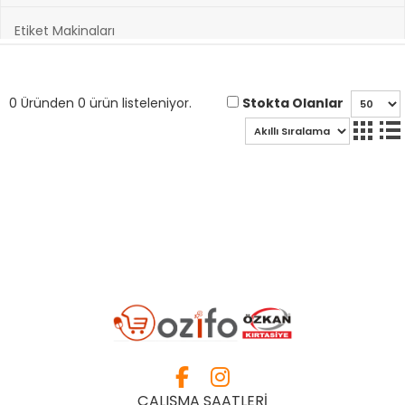
Etiket Makinaları
Hazırlık Kitapları
Stokta Olanlar
0 Üründen 0 ürün listeleniyor.
Hobi ve Sanatsal Malzemeler
Kağıt Ürünleri
Kırtasiye Ürünleri
Kültür Kitapları
Oyuncak & Spor Gereçleri
Oyunlar
ÇALIŞMA SAATLERİ