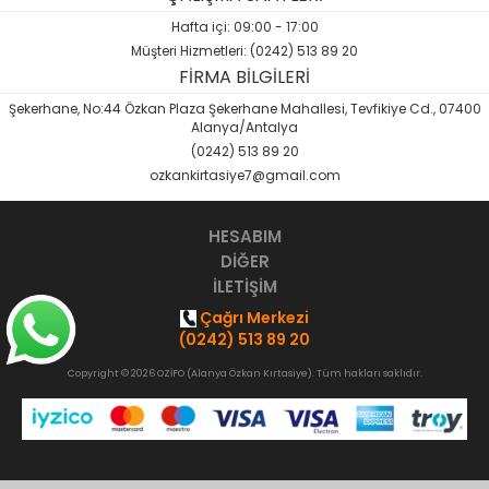
Sözlük-Atlas
Hafta içi: 09:00 - 17:00
Müşteri Hizmetleri: (0242) 513 89 20
Yardımcı Kaynak Kitaplar
FİRMA BİLGİLERİ
Şekerhane, No:44 Özkan Plaza Şekerhane Mahallesi, Tevfikiye Cd., 07400
Ambalaj Ürünleri
Alanya/Antalya
(0242) 513 89 20
ozkankirtasiye7@gmail.com
HESABIM
DİĞER
İLETİŞİM
Çağrı Merkezi
(0242) 513 89 20
Copyright © 2026 OZİFO (Alanya Özkan Kırtasiye). Tüm hakları saklıdır.