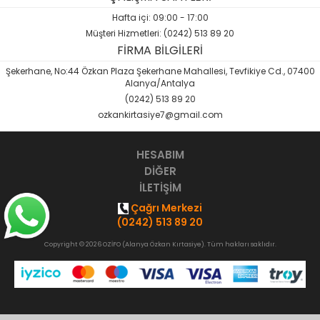
Sözlük-Atlas
Hafta içi: 09:00 - 17:00
Müşteri Hizmetleri: (0242) 513 89 20
Yardımcı Kaynak Kitaplar
FİRMA BİLGİLERİ
Şekerhane, No:44 Özkan Plaza Şekerhane Mahallesi, Tevfikiye Cd., 07400
Ambalaj Ürünleri
Alanya/Antalya
(0242) 513 89 20
ozkankirtasiye7@gmail.com
HESABIM
DİĞER
İLETİŞİM
Çağrı Merkezi
(0242) 513 89 20
Copyright © 2026 OZİFO (Alanya Özkan Kırtasiye). Tüm hakları saklıdır.