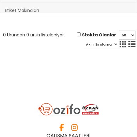
Etiket Makinaları
Hazırlık Kitapları
Stokta Olanlar
0 Üründen 0 ürün listeleniyor.
Hobi ve Sanatsal Malzemeler
Kağıt Ürünleri
Kırtasiye Ürünleri
Kültür Kitapları
Oyuncak & Spor Gereçleri
Oyunlar
ÇALIŞMA SAATLERİ