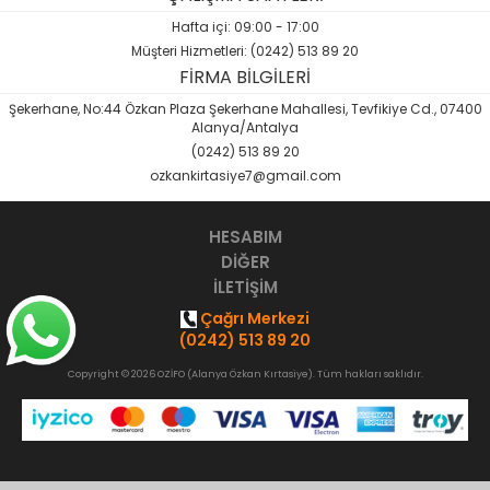
Sözlük-Atlas
Hafta içi: 09:00 - 17:00
Müşteri Hizmetleri: (0242) 513 89 20
Yardımcı Kaynak Kitaplar
FİRMA BİLGİLERİ
Şekerhane, No:44 Özkan Plaza Şekerhane Mahallesi, Tevfikiye Cd., 07400
Ambalaj Ürünleri
Alanya/Antalya
(0242) 513 89 20
ozkankirtasiye7@gmail.com
HESABIM
DİĞER
İLETİŞİM
Çağrı Merkezi
(0242) 513 89 20
Copyright © 2026 OZİFO (Alanya Özkan Kırtasiye). Tüm hakları saklıdır.