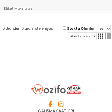
Etiket Makinaları
Hazırlık Kitapları
Stokta Olanlar
0 Üründen 0 ürün listeleniyor.
Hobi ve Sanatsal Malzemeler
Kağıt Ürünleri
Kırtasiye Ürünleri
Kültür Kitapları
Oyuncak & Spor Gereçleri
Oyunlar
ÇALIŞMA SAATLERİ