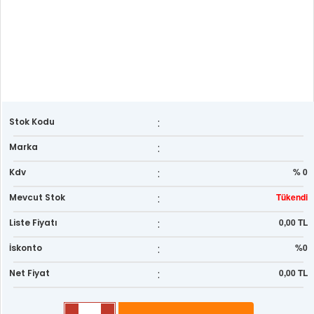
:
Stok Kodu
:
Marka
:
% 0
Kdv
:
Tükendi
Mevcut Stok
:
0,00 TL
Liste Fiyatı
:
%0
İskonto
:
0,00 TL
Net Fiyat