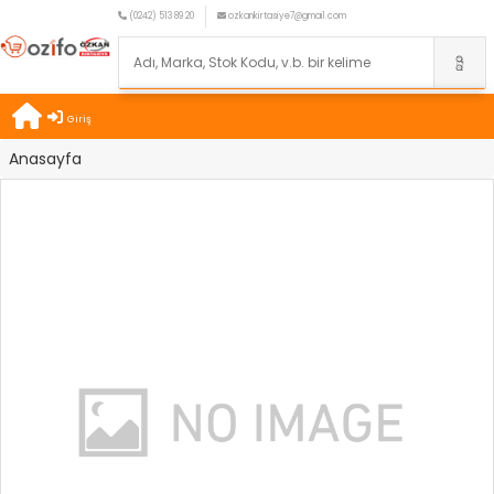
(0242) 513 89 20
ozkankirtasiye7@gmail.com
Giriş
Anasayfa