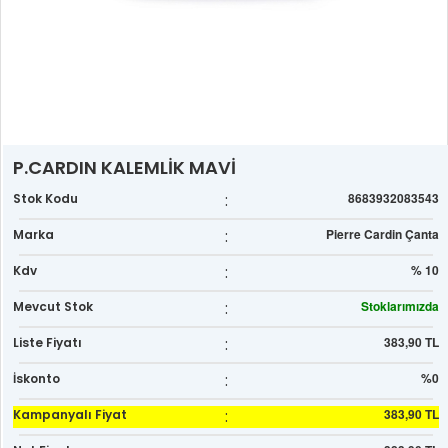
P.CARDIN KALEMLİK MAVİ
:
8683932083543
Stok Kodu
:
Pierre Cardin Çanta
Marka
:
% 10
Kdv
:
Stoklarımızda
Mevcut Stok
:
383,90 TL
Liste Fiyatı
:
%0
İskonto
:
383,90 TL
Kampanyalı Fiyat