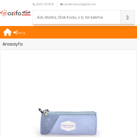
(0242) 513 89 20
ozkankirtasiye7@gmail.com
Giriş
Anasayfa