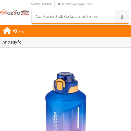
(0242) 513 89 20
ozkankirtasiye7@gmail.com
Giriş
Anasayfa