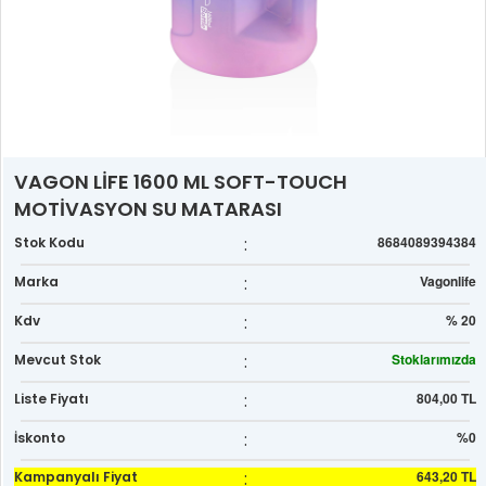
VAGON LİFE 1600 ML SOFT-TOUCH
MOTİVASYON SU MATARASI
:
8684089394384
Stok Kodu
:
Vagonlife
Marka
:
% 20
Kdv
:
Stoklarımızda
Mevcut Stok
:
804,00 TL
Liste Fiyatı
:
%0
İskonto
:
643,20 TL
Kampanyalı Fiyat