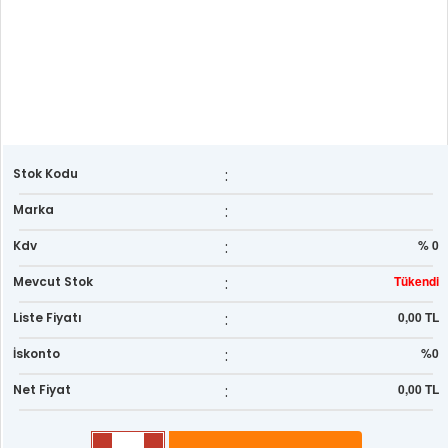
:
Stok Kodu
:
Marka
:
% 0
Kdv
:
Tükendi
Mevcut Stok
:
0,00 TL
Liste Fiyatı
:
%0
İskonto
:
0,00 TL
Net Fiyat