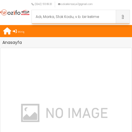
(0242) 513 89 20
ozkankirtasiye7@gmail.com
Giriş
Anasayfa